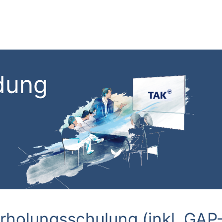
dung
rholungsschulung (inkl. GAP