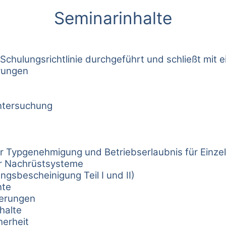
Seminarinhalte
hulungsrichtlinie durchgeführt und schließt mit e
rungen
ntersuchung
zur Typgenehmigung und Betriebserlaubnis für Einze
für Nachrüstsysteme
gsbescheinigung Teil I und II)
nte
uerungen
halte
erheit