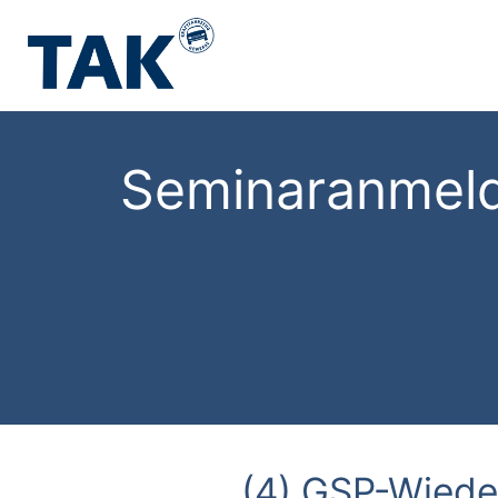
Seminaranmel
(4) GSP-Wiede