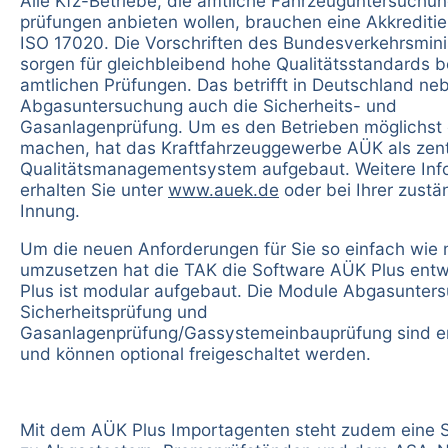
Alle Kfz-Betriebe, die amtliche Fahrzeuguntersuchu
prüfungen anbieten wollen, brauchen eine Akkrediti
ISO 17020. Die Vorschriften des Bundesverkehrsmini
sorgen für gleichbleibend hohe Qualitätsstandards b
amtlichen Prüfungen. Das betrifft in Deutschland ne
Abgasuntersuchung auch die Sicherheits- und
Gasanlagenprüfung. Um es den Betrieben möglichst 
machen, hat das Kraftfahrzeuggewerbe AÜK als zent
Qualitätsmanagementsystem aufgebaut. Weitere Inf
erhalten Sie unter
www.auek.de
oder bei Ihrer zustä
Innung.
Um die neuen Anforderungen für Sie so einfach wie 
umzusetzen hat die TAK die Software AÜK Plus entw
Plus ist modular aufgebaut. Die Module Abgasunter
Sicherheitsprüfung und
Gasanlagenprüfung/Gassystemeinbauprüfung sind e
und können optional freigeschaltet werden.
Mit dem AÜK Plus Importagenten steht zudem eine Sc