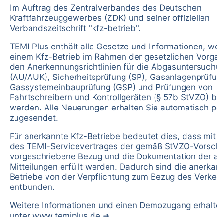
Im Auftrag des Zentralverbandes des Deutschen
Kraftfahrzeuggewerbes (ZDK) und seiner offiziellen
Verbandszeitschrift "kfz-betrieb".
TEMI Plus enthält alle Gesetze und Informationen, w
einem Kfz-Betrieb im Rahmen der gesetzlichen Vorg
den Anerkennungsrichtlinien für die Abgasuntersuc
(AU/AUK), Sicherheitsprüfung (SP), Gasanlagenprüfu
Gassystemeinbauprüfung (GSP) und Prüfungen von
Fahrtschreibern und Kontrollgeräten (§ 57b StVZO) b
werden. Alle Neuerungen erhalten Sie automatisch p
zugesendet.
Für anerkannte Kfz-Betriebe bedeutet dies, dass mi
des TEMI-Servicevertrages der gemäß StVZO-Vorsch
vorgeschriebene Bezug und die Dokumentation der 
Mitteilungen erfüllt werden. Dadurch sind die anerka
Betriebe von der Verpflichtung zum Bezug des Verke
entbunden.
Weitere Informationen und einen Demozugang erhalt
unter
www.temiplus.de