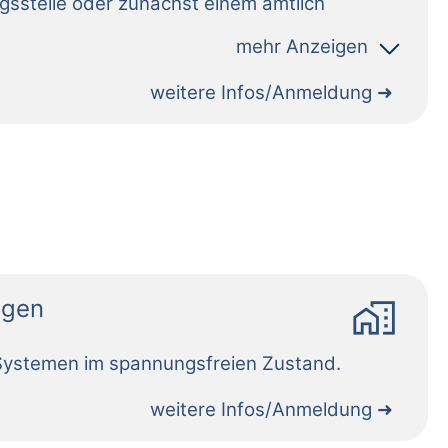
weitere Infos/Anmeldung
home_work
agen
weitere Infos/Anmeldung