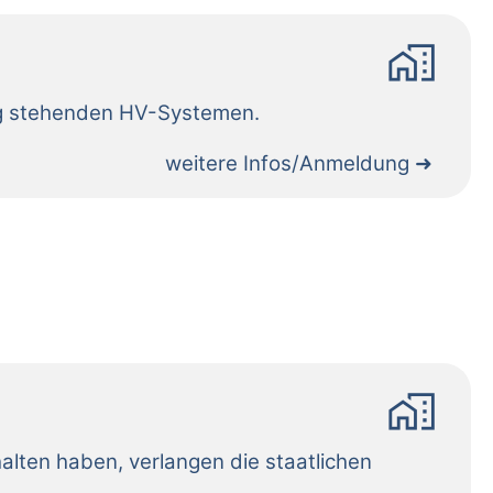
home_work
weitere Infos/Anmeldung
home_work