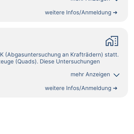
weitere Infos/Anmeldung
home_work
weitere Infos/Anmeldung