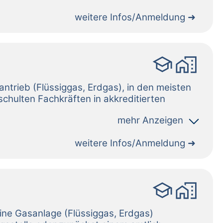
weitere Infos/Anmeldung
school
home_work
weitere Infos/Anmeldung
school
home_work