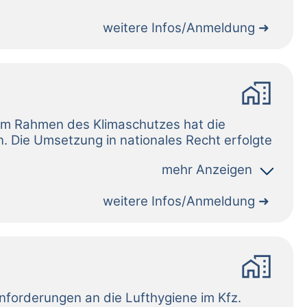
weitere Infos/Anmeldung
home_work
weitere Infos/Anmeldung
home_work