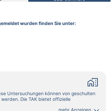
gemeldet wurden finden Sie unter:
home_work