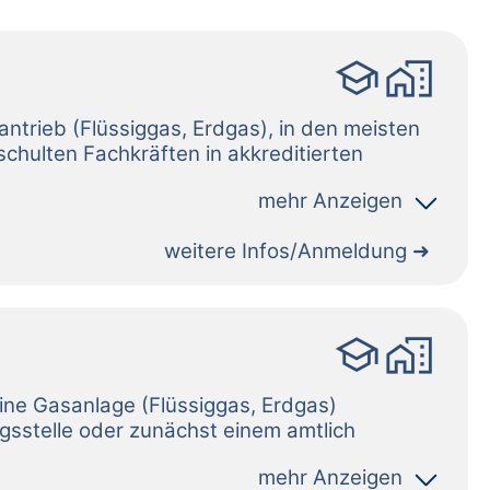
school
home_work
weitere Infos/Anmeldung
school
home_work