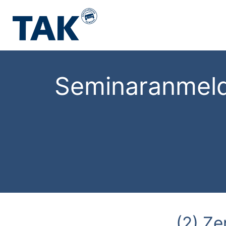
Seminaranmel
(2) Ze