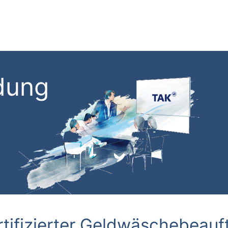
dung
rtifizierter Geldwäschebeauf