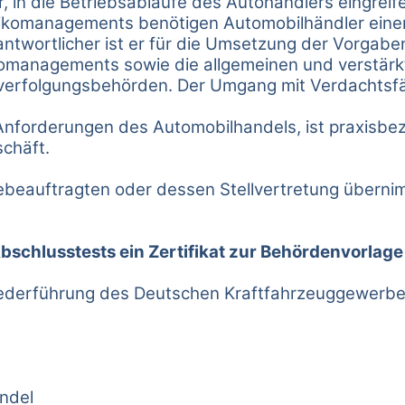
r, in die Betriebsabläufe des Autohändlers eingre
sikomanagements benötigen Automobilhändler eine
erantwortlicher ist er für die Umsetzung der Vorg
komanagements sowie die allgemeinen und verstärk
afverfolgungsbehörden. Der Umgang mit Verdachtsfä
Anforderungen des Automobilhandels, ist praxisbez
chäft.
ebeauftragten oder dessen Stellvertretung überni
bschlusstests ein Zertifikat zur Behördenvorlage
ederführung des Deutschen Kraftfahrzeuggewerbes
ndel