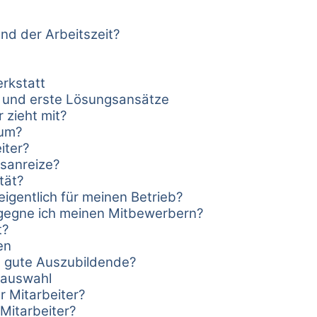
d der Arbeitszeit?
rkstatt
 und erste Lösungsansätze
 zieht mit?
 um?
iter?
gsanreize?
tät?
igentlich für meinen Betrieb?
gegne ich meinen Mitbewerbern?
t?
en
m gute Auszubildende?
rauswahl
r Mitarbeiter?
 Mitarbeiter?