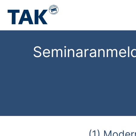
Seminaranmel
(1) Mode