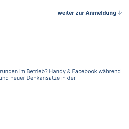
arrow_downward
weiter zur Anmeldung
derungen im Betrieb? Handy & Facebook während
e und neuer Denkansätze in der