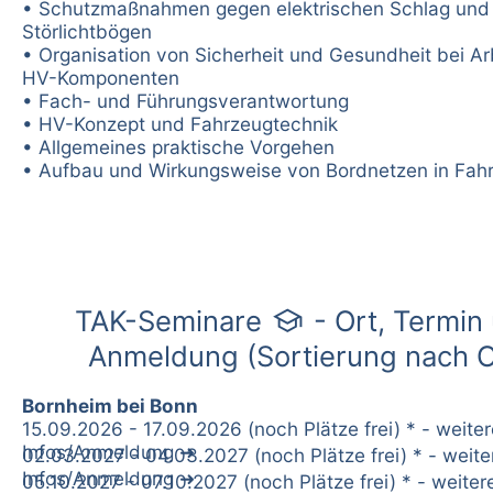
• Schutzmaßnahmen gegen elektrischen Schlag und
Störlichtbögen
• Organisation von Sicherheit und Gesundheit bei Ar
HV-Komponenten
• Fach- und Führungsverantwortung
• HV-Konzept und Fahrzeugtechnik
• Allgemeines praktische Vorgehen
• Aufbau und Wirkungsweise von Bordnetzen in Fah
school
TAK-Seminare
- Ort, Termin
Anmeldung (Sortierung nach O
Bornheim bei Bonn
15.09.2026 - 17.09.2026 (noch Plätze frei) * - weiter
Infos/Anmeldung
02.03.2027 - 04.03.2027 (noch Plätze frei) * - weite
Infos/Anmeldung
05.10.2027 - 07.10.2027 (noch Plätze frei) * - weiter