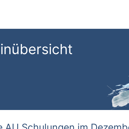
inübersicht
e AU Schulungen im Dezemb